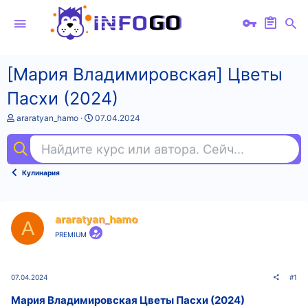
[Мария Владимировская] Цветы
Пасхи (2024)
А
Д
araratyan_hamo
07.04.2024
в
а
т
т
Найдите курс или автора. Сейчас ищут
кон
о
а
р
н
т
а
Кулинария
е
ч
м
а
ы
л
а
araratyan_hamo
A
PREMIUM
07.04.2024
#1
Мария Владимировская Цветы Пасхи (2024)