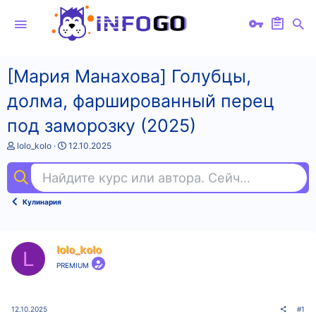
[Мария Манахова] Голубцы,
долма, фаршированный перец
под заморозку (2025)
А
Д
lolo_kolo
12.10.2025
в
а
т
т
Найдите курс или автора. Сейчас ищут
вид
о
а
р
н
т
а
Кулинария
е
ч
м
а
ы
л
а
lolo_kolo
L
PREMIUM
12.10.2025
#1