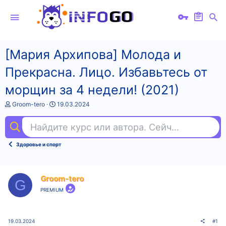
[Мария Архипова] Молода и
Прекрасна. Лицо. Избавьтесь от
морщин за 4 недели! (2021)
А
Д
Groom-tero
19.03.2024
в
а
т
т
Найдите курс или автора. Сейчас ищут
ex
о
а
р
н
т
а
Здоровье и спорт
е
ч
м
а
ы
л
а
Groom-tero
G
PREMIUM
19.03.2024
#1