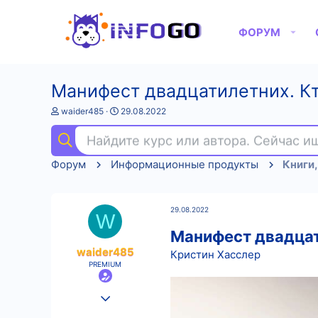
ФОРУМ
Манифест двадцатилетних. Кто
А
Д
waider485
29.08.2022
в
а
т
т
Найдите курс или автора. Сейчас 
о
а
р
н
Форум
Информационные продукты
Книги,
т
а
е
ч
м
а
ы
л
29.08.2022
а
W
Манифест двадцати
waider485
Кристин Хасслер
PREMIUM
25.08.2022
559