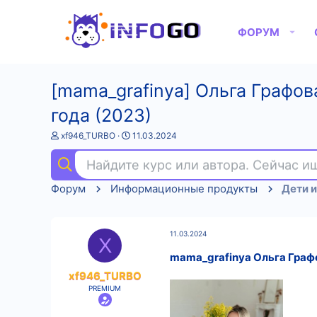
ФОРУМ
[mama_grafinya] Ольга Графов
года (2023)
А
Д
xf946_TURBO
11.03.2024
в
а
т
т
Найдите курс или автора. Сейчас 
о
а
р
н
Форум
Информационные продукты
Дети и
т
а
е
ч
м
а
ы
л
11.03.2024
а
X
mama_grafinya Ольга Графо
xf946_TURBO
PREMIUM