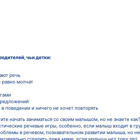
одителей, чьи детки:
мают речь
е равно молчат
огами
предложений
 в поведении и ничего не хочет повторять
ите начать заниматься со своим малышом, но не знаете как
тические речевые игры, особенно, если малыш входит в гру
проблемы в речевом, познавательном развитии малыша, но н
ксимально сгладить даже маме, если малышу нет трех лет.