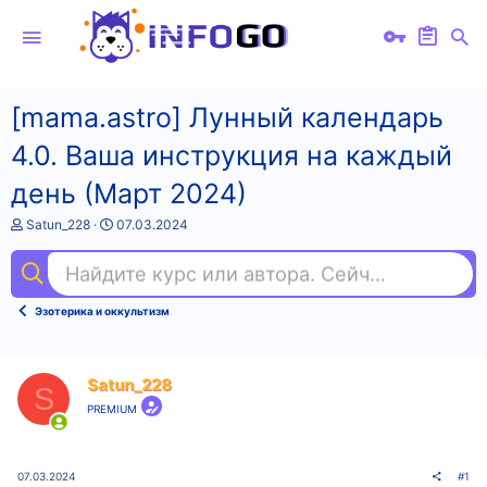
[mama.astro] Лунный календарь
4.0. Ваша инструкция на каждый
день (Март 2024)
А
Д
Satun_228
07.03.2024
в
а
т
т
Найдите курс или автора. Сейчас ищут
лид
о
а
р
н
т
а
Эзотерика и оккультизм
е
ч
м
а
ы
л
а
Satun_228
S
PREMIUM
07.03.2024
#1