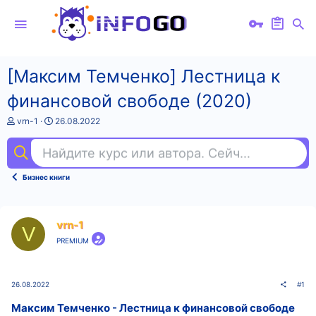
[Максим Темченко] Лестница к
финансовой свободе (2020)
А
Д
vrn-1
26.08.2022
в
а
т
т
Найдите курс или автора. Сейчас ищут
kot
о
а
р
н
т
а
Бизнес книги
е
ч
м
а
ы
л
а
vrn-1
V
PREMIUM
26.08.2022
#1
Максим Темченко - Лестница к финансовой свободе