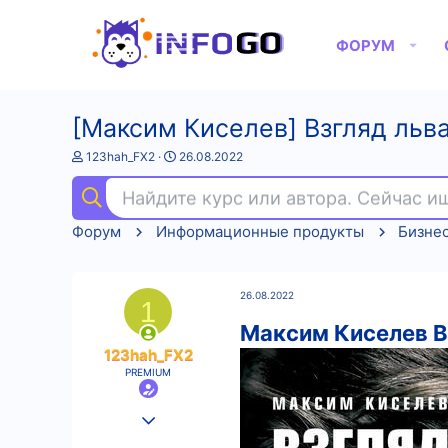
ФОРУМ
[Максим Киселев] Взгляд льв
А
Д
123hah_FX2
26.08.2022
в
а
т
т
Найдите курс или автора. Сейчас 
о
а
р
н
Форум
Информационные продукты
Бизне
т
а
е
ч
м
а
ы
л
26.08.2022
а
1
Максим Киселев В
123hah_FX2
PREMIUM
25.08.2022
542