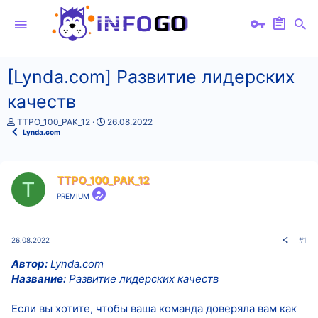
[Lynda.com] Развитие лидерских
качеств
А
Д
TTPO_100_PAK_12
26.08.2022
в
а
Lynda.com
т
т
о
а
р
н
т
а
TTPO_100_PAK_12
T
е
ч
PREMIUM
м
а
ы
л
а
26.08.2022
#1
Автор:
Lynda.com
Название:
Развитие лидерских качеств
Если вы хотите, чтобы ваша команда доверяла вам как