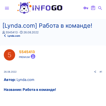
[Lynda.com] Работа в команде!
А
Д
5545413
26.08.2022
в
а
Lynda.com
т
т
о
а
р
н
т
а
5545413
5
е
ч
PREMIUM
м
а
ы
л
а
26.08.2022
#1
Автор:
Lynda.com
Название: Работа в команде!