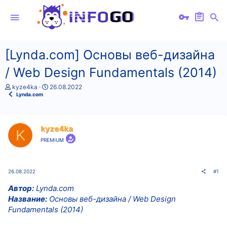
[Lynda.com] Основы веб-дизайна
/ Web Design Fundamentals (2014)
А
Д
kyze4ka
26.08.2022
в
а
Lynda.com
т
т
о
а
р
н
т
а
kyze4ka
K
е
ч
PREMIUM
м
а
ы
л
а
26.08.2022
#1
Автор:
Lynda.com
Название:
Основы веб-дизайна / Web Design
Fundamentals (2014)