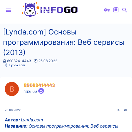
[Lynda.com] Основы
программирования: Веб сервисы
(2013)
А
Д
89082414443
26.08.2022
в
а
Lynda.com
т
т
о
а
р
н
т
а
89082414443
8
е
ч
PREMIUM
м
а
ы
л
а
26.08.2022
#1
Автор:
Lynda.com
Название:
Основы программирования: Веб сервисы