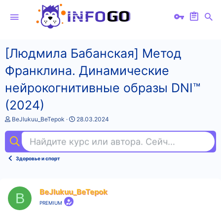
[Людмила Бабанская] Метод
Франклина. Динамические
нейрокогнитивные образы DNI™
(2024)
А
Д
BeJlukuu_BeTepok
28.03.2024
в
а
т
т
Найдите курс или автора. Сейчас ищут
фи
о
а
р
н
т
а
Здоровье и спорт
е
ч
м
а
ы
л
а
BeJlukuu_BeTepok
B
PREMIUM