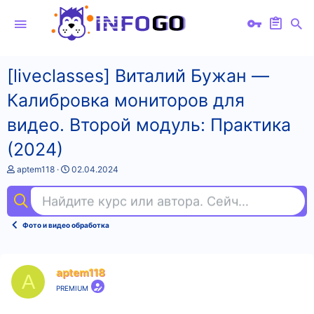
[liveclasses] Виталий Бужан ―
Калибровка мониторов для
видео. Второй модуль: Практика
(2024)
А
Д
aptem118
02.04.2024
в
а
т
т
Найдите курс или автора. Сейчас ищут
and
о
а
р
н
т
а
Фото и видео обработка
е
ч
м
а
ы
л
а
aptem118
A
PREMIUM