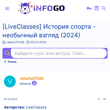
[LiveClasses] История спорта -
необычный взгляд (2024)
А
Д
valerio27028
05.04.2024
в
а
т
т
Найдите курс или автора. Сейчас ищут
ин
о
а
р
н
т
а
Разное
е
ч
м
а
ы
л
а
valerio27028
V
PREMIUM
05.04.2024
#1
Авторство:
LiveClasses