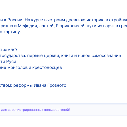
си к России. На курсе выстроим древнюю историю в стройну
ирилла и Мефодия, лаптей, Рюриковичей, пути из варяг в гре
 картину.
ая земля?
государства: первые церкви, книги и новое самосознание
сти Руси
вие монголов и крестоносцев
рством: реформы Ивана Грозного
 для зарегистрированных пользователей!