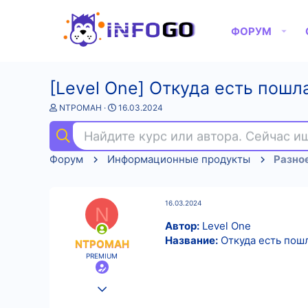
ФОРУМ
[Level One] Откуда есть пошл
А
Д
NTPOMAH
16.03.2024
в
а
т
т
Найдите курс или автора. Сейчас 
о
а
р
н
Форум
Информационные продукты
Разно
т
а
е
ч
м
а
ы
л
16.03.2024
а
N
Автор:
Level One
Название:
Откуда есть пошл
NTPOMAH
PREMIUM
25.08.2022
576