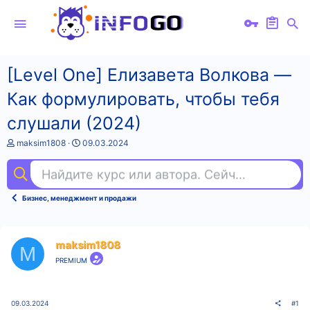
[Level One] Елизавета Волкова ―
Как формулировать, чтобы тебя
слушали (2024)
А
Д
maksim1808
09.03.2024
в
а
т
т
Найдите курс или автора. Сейчас ищут
agi
о
а
р
н
т
а
Бизнес, менеджмент и продажи
е
ч
м
а
ы
л
а
maksim1808
M
PREMIUM
09.03.2024
#1