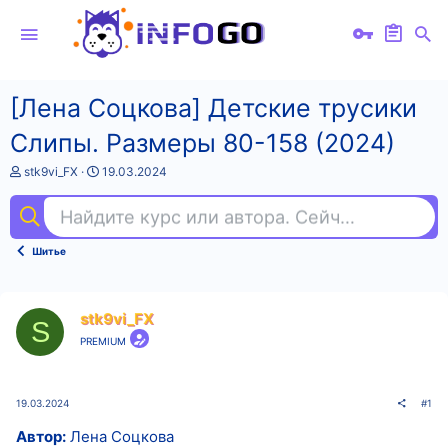
[Лена Соцкова] Детские трусики
Слипы. Размеры 80-158 (2024)
А
Д
stk9vi_FX
19.03.2024
в
а
т
т
Найдите курс или автора. Сейчас ищут
sql
о
а
р
н
т
а
Шитье
е
ч
м
а
ы
л
а
stk9vi_FX
S
PREMIUM
19.03.2024
#1
Автор:
Лена Соцкова