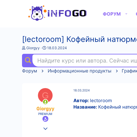
ФОРУМ
[lectoroom] Кофейный натюрм
А
Д
Giorgyy
18.03.2024
в
а
т
т
Найдите курс или автора. Сейчас 
о
а
р
н
Форум
Информационные продукты
График
т
а
е
ч
м
а
ы
л
18.03.2024
а
G
Автор:
lectoroom
Название:
Кофейный натюрм
Giorgyy
PREMIUM
25.08.2022
536