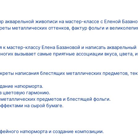
ир акварельной живописи на мастер-классе с Еленой Базан
реты металлических оттенков, фактур фольги и великолепи
 к мастер-классу Елена Базановой и написать акварельны
многих вызывает самые приятные ассоциации вкуса, цвета, 
екреты написания блестящих металлических предметов, текс
здание натюрморта.
з цветовую гармонию.
 металлических предметов и блестящей фольги.
ффектами на сырой бумаге.
фейного натюрморта и создание композиции.