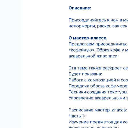
Описание:
8
18
Присоединяйтесь к нам в м
натюрморты, раскрывая сек
О мастер-классе
Предлагаем присоединиться
«кофейную». Образ кофе у 
акварельной живописи.
Эта тема также раскроет с
Будет показана:
Работа с композицией и со
Передача образа кофе чере
Техники создания текстуры
Управление акварельными э
Расписание мастер-класса:
Часть 1:
Изучение предметов для ко
Упражнения на фактуры.