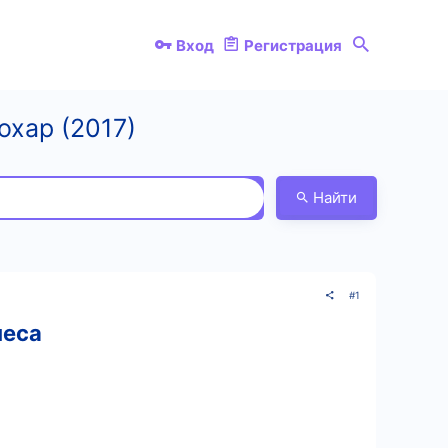
Вход
Регистрация
охар (2017)
Найти
#1
неса