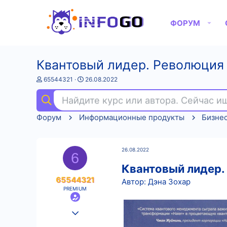
ФОРУМ
Квантовый лидер. Революция 
А
Д
65544321
26.08.2022
в
а
т
т
Найдите курс или автора. Сейчас 
о
а
р
н
Форум
Информационные продукты
Бизне
т
а
е
ч
м
а
ы
л
26.08.2022
а
6
Квантовый лидер.
65544321
Автор: Дэна Зохар
PREMIUM
25.08.2022
596