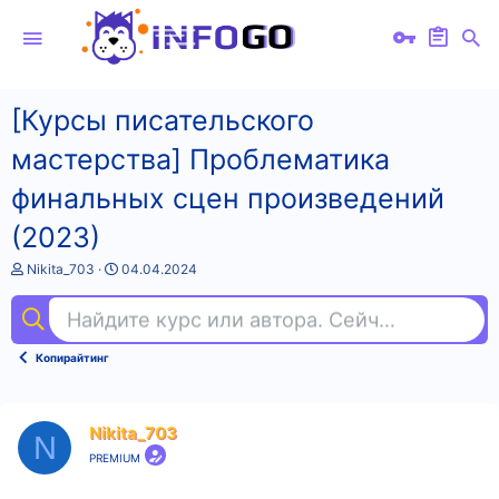
[Курсы писательского
мастерства] Проблематика
финальных сцен произведений
(2023)
А
Д
Nikita_703
04.04.2024
в
а
т
т
Найдите курс или автора. Сейчас ищут
ки
о
а
р
н
т
а
Копирайтинг
е
ч
м
а
ы
л
а
Nikita_703
N
PREMIUM