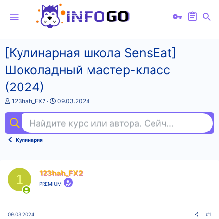
[Кулинарная школа SensЕat]
Шоколадный мастер-класс
(2024)
А
Д
123hah_FX2
09.03.2024
в
а
т
т
Найдите курс или автора. Сейчас ищут
гр
о
а
р
н
т
а
Кулинария
е
ч
м
а
ы
л
а
123hah_FX2
1
PREMIUM
09.03.2024
#1