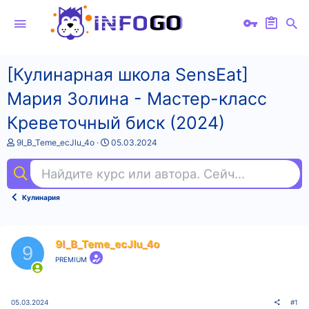
[Кулинарная школа SensЕat]
Мария Золина - Мастер-класс
Креветочный биск (2024)
А
Д
9l_B_Teme_ecJlu_4o
05.03.2024
в
а
т
т
Найдите курс или автора. Сейчас ищут
фи
о
а
р
н
т
а
Кулинария
е
ч
м
а
ы
л
а
9l_B_Teme_ecJlu_4o
9
PREMIUM
05.03.2024
#1