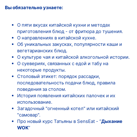
Вы обязательно узнаете:
О пяти вкусах китайской кухни и методах
приготовления блюд - от фритюра до тушения.
О направлениях в китайской кухне.
Об уникальных закусках, популярности каши и
вегетарианских блюд.
О культуре чая и китайской алкогольной истории.
О суевериях, связанных с едой и табу на
некоторые продукты.
Столовый этикет: порядок рассадки,
последовательность подачи блюд, правила
поведения за столом.
История появления китайских палочек и их
использование.
Загадочный "огненный котел" или китайский
"самовар".
Про новый курс Татьяны в SensEat - “
Дыхание
WOK
”