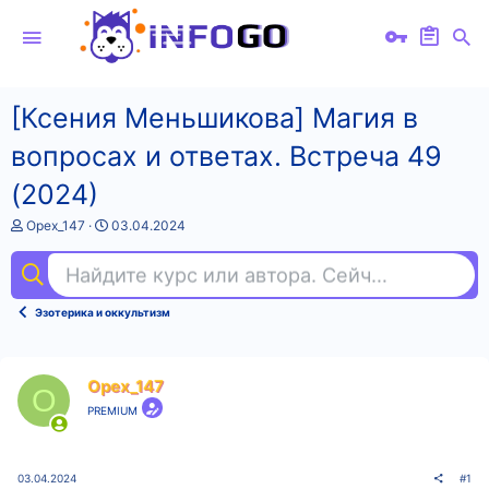
[Ксения Меньшикова] Магия в
вопросах и ответах. Встреча 49
(2024)
А
Д
Opex_147
03.04.2024
в
а
т
т
Найдите курс или автора. Сейчас ищут
se
о
а
р
н
т
а
Эзотерика и оккультизм
е
ч
м
а
ы
л
а
Opex_147
O
PREMIUM
03.04.2024
#1