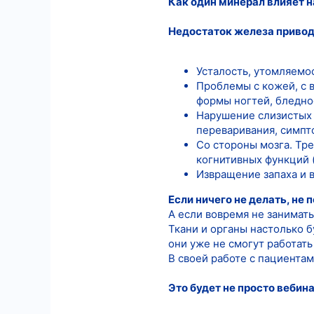
Как один минерал влияет н
10
Недостаток железа привод
18
Усталость, утомляемос
Проблемы с кожей, с 
формы ногтей, бледно
Нарушение слизистых о
переваривания, симпто
Со стороны мозга. Тре
когнитивных функций (
Извращение запаха и в
Если ничего не делать, не
А если вовремя не занимат
Ткани и органы настолько б
они уже не смогут работать
В своей работе с пациента
Это будет не просто вебин