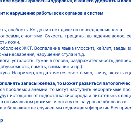
а все сферы красоты и здоровья, и как его удержать и вос
ит к нарушению работы всех органов и систем
ть, слабость. Когда сил нет даже на повседневные дела.
волосами, с ногтями. Сухость, трещины, выпадение волос, 
сть кожи.
болочек ЖКТ. Воспаление языка (глоссит), хейлит, заеды в
мы несварения, нарушения стула и т.д.
вога, усталость, туман в голове, раздражительность, депре
обучаемость, память, внимание и пр.).
куса. Например, когда хочется съесть мел, глину, нюхать ац
 пополнять запасы железа, то может развиться патологиче
ься проблемой анемии, то могут наступить необратимые пос
удут истощены от недостатка кислорода и питательных веще
 в оптимальном режиме, и останутся на уровне «больных».
ми в большинстве случаев мы поднимаем ферритин без прие
ар