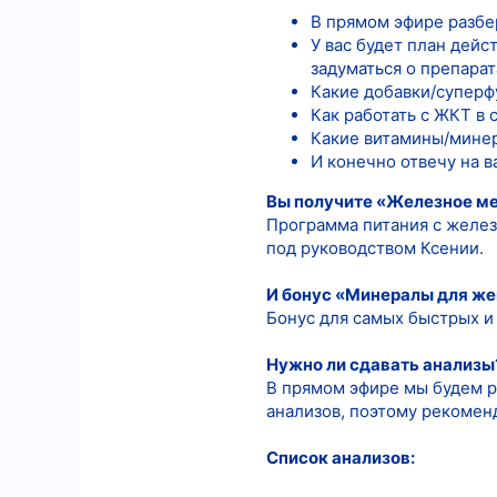
В прямом эфире разбе
У вас будет план дейс
задуматься о препарат
Какие добавки/суперф
Как работать с ЖКТ в
Какие витамины/минер
И конечно отвечу на в
Вы получите «Железное м
Программа питания с желез
под руководством Ксении.
И бонус «Минералы для же
Бонус для самых быстрых и 
Нужно ли сдавать анализы
В прямом эфире мы будем ра
анализов, поэтому рекоменд
Список анализов: