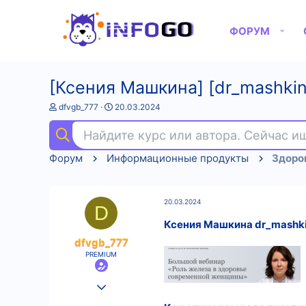
ФОРУМ
[Ксения Машкина] [dr_mashki
А
Д
dfvgb_777
20.03.2024
в
а
т
т
Найдите курс или автора. Сейчас 
о
а
р
н
Форум
Информационные продукты
Здоров
т
а
е
ч
м
а
ы
л
20.03.2024
а
D
Ксения Машкина dr_mashki
dfvgb_777
PREMIUM
25.08.2022
554