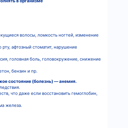
полнять в организме
секущиеся волосы, ломкость ногтей, изменение
о рту, афтозный стоматит, нарушение
ссия, головная боль, головокружение, снижение
етон, бензин и пр.
ское состояние (болезнь) — анемия.
ледствия.
ств, что даже если восстановить гемоглобин,
ма железа.