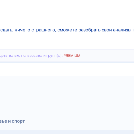
 сдать, ничего страшного, сможете разобрать свои анализы п
еть только пользователи групп(ы):
PREMIUM
тронная почта
Ссылка
ье и спорт