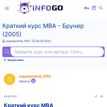
Краткий курс MBA - Брунер
(2005)
А
Д
superpashok_PRO
26.08.2022
в
а
т
т
Найдите курс или автора. Сейчас ищут
ме
о
а
р
н
т
а
Бизнес книги
е
ч
м
а
ы
л
а
superpashok_PRO
S
PREMIUM
26.08.2022
#1
Краткий курс MBA