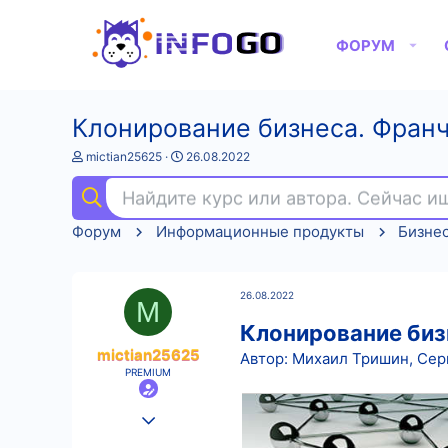
ФОРУМ
Клонирование бизнеса. Франча
А
Д
mictian25625
26.08.2022
в
а
т
т
Найдите курс или автора. Сейчас 
о
а
р
н
Форум
Информационные продукты
Бизне
т
а
е
ч
м
а
ы
л
26.08.2022
а
M
Клонирование биз
mictian25625
Автор: Михаил Тришин, Сер
PREMIUM
25.08.2022
592