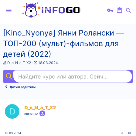
[Kino_Nyonya] Янни Ролански ―
ТОП-200 (мульт)-фильмов для
детей (2022)
А
Д
D_o_N_a_T_X2
18.03.2024
в
а
т
т
Найдите курс или автора. Сейчас ищут
пр
о
а
р
н
т
а
Дети и родители
е
ч
м
а
ы
л
а
D_o_N_a_T_X2
D
PREMIUM
18.03.2024
#1