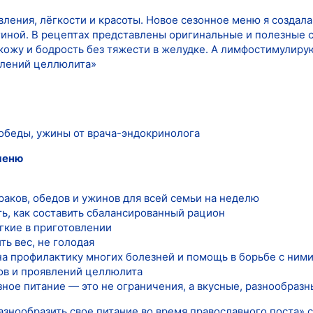
вления, лёгкости и красоты. Новое сезонное меню я создал
ной. В рецептах представлены оригинальные и полезные с
ожу и бодрость без тяжести в желудке. А лимфостимулиру
явлений целлюлита»
 обеды, ужины от врача-эндокринолога
меню
раков, обедов и ужинов для всей семьи на неделю
ть, как составить сбалансированный рацион
гкие в приготовлении
ь вес, не голодая
а профилактику многих болезней и помощь в борьбе с ним
ков и проявлений целлюлита
зное питание — это не ограничения, а вкусные, разнообраз
азнообразить свое питание во время православного поста»