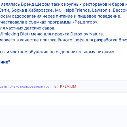
являлась Бренд Шефом таких крупных ресторанов и баров как
ити, Sopka в Хабаровске, Mr. Help&Friends, Lawson's, Бессон
росам оздоровления через питание и пищевое поведение.
участвовала в съемках программы «Рецептор».
ля частных детских садов.
Mimicking Diet) меню для проекта Detox by Nature.
аркет» в качестве приглашённого шефа для разработки блюд
сы и частное обучение по оздоровительному питанию.
ение"
еть только пользователи групп(ы):
PREMIUM