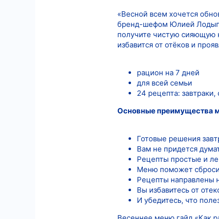
«Весной всем хочется обно
4
бренд-шефом Юлией Лодыги
18
получите чистую сияющую к
избавится от отёков и про
рацион на 7 дней
для всей семьи
24 рецепта: завтраки,
Основные преимущества 
Готовые решения завт
Вам не придется дума
Рецепты простые и ле
Меню поможет сбросит
Рецепты направлены н
Вы избавитесь от оте
И убедитесь, что поле
Весеннее меню гайд «Как р