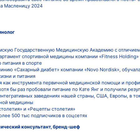
на Масленицу 2024
инолог
рмскую Государственную Медицинскую Академию с отличие
партамент спортивной медицины компании «Fitness Holding»
 питания в спорте
линию «Сахарный диабет» компании «Novo Nordisk», обучал
изни и питания
я как инструмента первичной медицинской помощи и профи
отя бы раз пробовали питание по Кате Янг и получили резу
интегративных заведениях нашей страны, США, Европы, в то
тной медицины
столетия» и «Рецепты столетия»
олее 500 тыс подписчиков в соцсетях
ический консультант, бренд-шеф