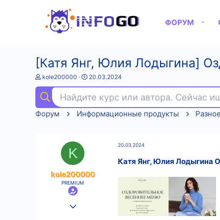
ФОРУМ
[Катя Янг, Юлия Лодыгина] О
А
Д
kole200000
20.03.2024
в
а
т
т
Найдите курс или автора. Сейчас 
о
а
р
н
Форум
Информационные продукты
Разно
т
а
е
ч
м
а
ы
л
20.03.2024
а
K
Катя Янг, Юлия Лодыгина 
kole200000
PREMIUM
25.08.2022
575