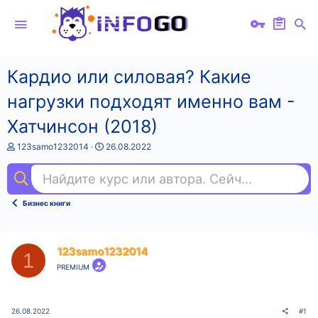
Кардио или силовая? Какие
нагрузки подходят именно вам -
Хатчинсон (2018)
А
Д
123samo1232014
26.08.2022
в
а
т
т
Найдите курс или автора. Сейчас ищут
пе
о
а
р
н
т
а
Бизнес книги
е
ч
м
а
ы
л
а
123samo1232014
1
PREMIUM
26.08.2022
#1