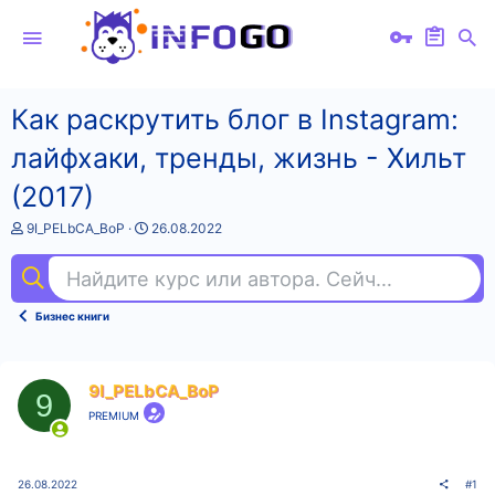
Как раскрутить блог в Instagram:
лайфхаки, тренды, жизнь - Хильт
(2017)
А
Д
9I_PELbCA_BoP
26.08.2022
в
а
т
т
Найдите курс или автора. Сейчас ищут
гит
о
а
р
н
т
а
Бизнес книги
е
ч
м
а
ы
л
а
9I_PELbCA_BoP
9
PREMIUM
26.08.2022
#1