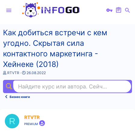
Как добиться встречи с кем
угодно. Скрытая сила
контактного маркетинга -
Хейнеке (2018)
А
Д
RTVTR
26.08.2022
в
а
т
т
Найдите курс или автора. Сейчас ищут
под
о
а
р
н
т
а
Бизнес книги
е
ч
м
а
ы
л
а
RTVTR
R
PREMIUM