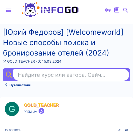
[Юрий Федоров] [Welcomeworld]
Новые способы поиска и
бронирование отелей (2024)
А
Д
GOLD_TEACHER
15.03.2024
в
а
т
т
Найдите курс или автора. Сейчас ищут
ema
о
а
р
н
т
а
Путешествия
е
ч
м
а
ы
л
а
GOLD_TEACHER
G
PREMIUM
15.03.2024
#1