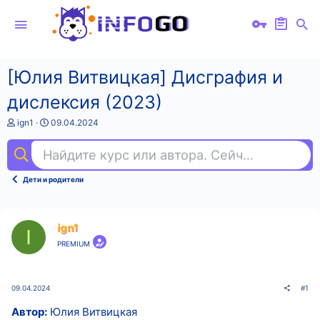
[Юлия Витвицкая] Дисграфия и
дислексия (2023)
А
Д
ign1
09.04.2024
в
а
т
т
Найдите курс или автора. Сейчас ищут
ак
о
а
р
н
т
а
Дети и родители
е
ч
м
а
ы
л
а
ign1
I
PREMIUM
09.04.2024
#1
Автор:
Юлия Витвицкая