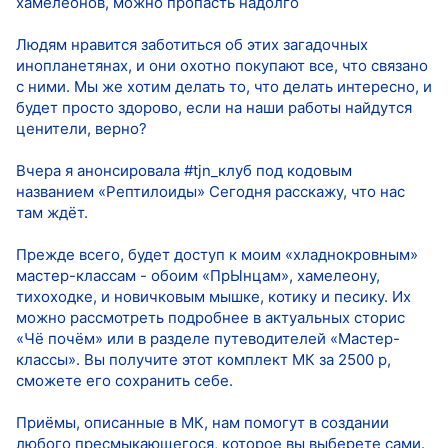
хамелеонов, можно пропасть надолго
Людям нравится заботиться об этих загадочных
инопланетянах, и они охотно покупают все, что связано
с ними. Мы же хотим делать то, что делать интересно, и
будет просто здорово, если на наши работы найдутся
ценители, верно?
Вчера я анонсировала #tjn_клуб под кодовым
названием «Рептилоиды» Сегодня расскажу, что нас
там ждёт.
Прежде всего, будет доступ к моим «хладнокровным»
мастер-классам - обоим «ПрЫнцам», хамелеону,
тихоходке, и новичковым мышке, котику и песику. Их
можно рассмотреть подробнее в актуальных сторис
«Чё почём» или в разделе путеводителей «Мастер-
классы». Вы получите этот комплект МК за 2500 р,
сможете его сохранить себе.
Приёмы, описанные в МК, нам помогут в создании
любого пресмыкающегося, которое вы выберете сами.