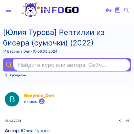
[Юлия Турова] Рептилии из
бисера (сумочки) (2022)
А
Д
Bezymin_Den
06.03.2024
в
а
т
т
Найдите курс или автора. Сейчас ищут
кон
о
а
р
н
т
а
Рукоделие
е
ч
м
а
ы
л
а
Bezymin_Den
B
PREMIUM
06.03.2024
#1
Автор:
Юлия Турова