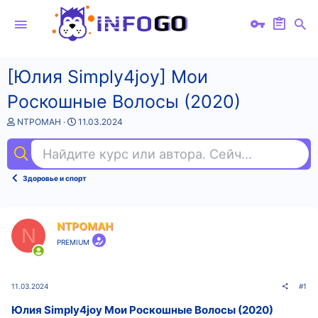
[Юлия Simply4joy] Мои
Роскошные Волосы (2020)
А
Д
NTPOMAH
11.03.2024
в
а
т
т
Найдите курс или автора. Сейчас ищут
кр
о
а
р
н
т
а
Здоровье и спорт
е
ч
м
а
ы
л
а
NTPOMAH
N
PREMIUM
11.03.2024
#1
Юлия Simply4joy Мои Роскошные Волосы (2020)