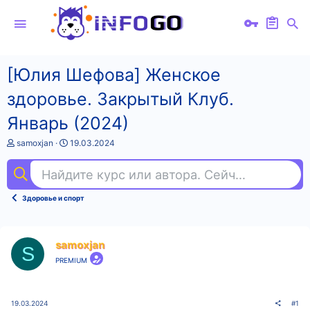
[Юлия Шефова] Женское
здоровье. Закрытый Клуб.
Январь (2024)
А
Д
samoxjan
19.03.2024
в
а
т
т
Найдите курс или автора. Сейчас ищут
под
о
а
р
н
т
а
Здоровье и спорт
е
ч
м
а
ы
л
а
samoxjan
S
PREMIUM
19.03.2024
#1