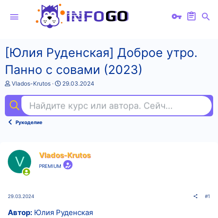
[Юлия Руденская] Доброе утро.
Панно с совами (2023)
А
Д
Vlados-Krutos
29.03.2024
в
а
т
т
Найдите курс или автора. Сейчас ищут
3d 
о
а
р
н
т
а
Рукоделие
е
ч
м
а
ы
л
а
Vlados-Krutos
V
PREMIUM
29.03.2024
#1
Автор:
Юлия Руденская