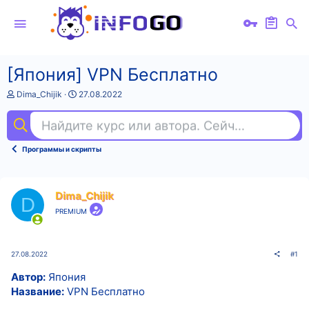
[Япония] VPN Бесплатно
А
Д
Dima_Chijik
27.08.2022
в
а
т
т
Найдите курс или автора. Сейчас ищут
toe
о
а
р
н
т
а
Программы и скрипты
е
ч
м
а
ы
л
а
Dima_Chijik
D
PREMIUM
27.08.2022
#1
Автор:
Япония
Название:
VPN Бесплатно