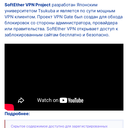
SoftEther VPN Project
разработан Японским
университетом Tsukuba и является по сути мощным
VPN клиентом. Проект VPN Gate был создан для обхода
блокировок со стороны администратора, провайдера
или правительства. SoftEther VPN открывает доступ к
заблокированным сайтам бесплатно и безопасно.
Подробнее:
Скрытое содержимое доступно для зарегистрированных