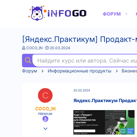
ФОРУМ
[Яндекс.Практикум] Продакт-
А
Д
COCO_IN
20.03.2024
в
а
т
т
Найдите курс или автора. Сейчас 
о
а
р
н
Форум
Информационные продукты
Бизне
т
а
е
ч
м
а
ы
л
20.03.2024
а
C
Яндекс.Практикум Продакт
COCO_IN
PREMIUM
25.08.2022
567