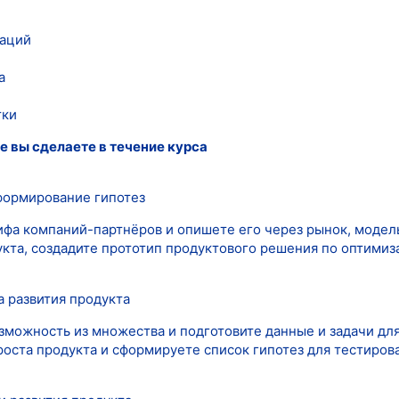
аций
а
тки
е вы сделаете в течение курса
формирование гипотез
ифа компаний-партнёров и опишете его через рынок, модел
кта, создадите прототип продуктового решения по оптимиза
 развития продукта
можность из множества и подготовите данные и задачи дл
роста продукта и сформируете список гипотез для тестиров