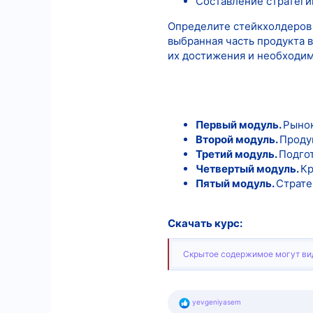
Составление стратеги
Определите стейкхолдеров 
выбранная часть продукта 
их достижения и необходи
Первый модуль.
Рынок
Второй модуль.
Проду
Третий модуль.
Подгот
Четвертый модуль.
Кр
Пятый модуль.
Страте
Скачать курс:
Скрытое содержимое могут вид
Р
yevgeniyasem
е