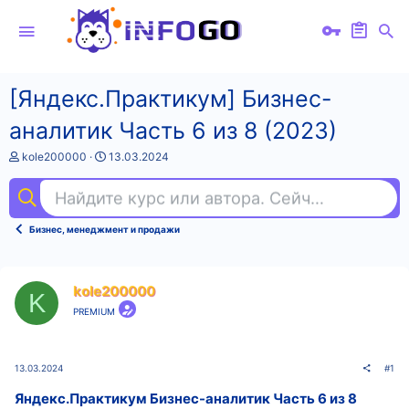
[Яндекс.Практикум] Бизнес-
аналитик Часть 6 из 8 (2023)
А
Д
kole200000
13.03.2024
в
а
т
т
Найдите курс или автора. Сейчас ищут
ex
о
а
р
н
т
а
Бизнес, менеджмент и продажи
е
ч
м
а
ы
л
а
kole200000
K
PREMIUM
13.03.2024
#1
Яндекс.Практикум Бизнес-аналитик Часть 6 из 8