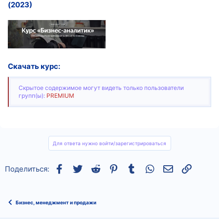
(2023)
Скачать курс:
Скрытое содержимое могут видеть только пользователи
групп(ы):
PREMIUM
Для ответа нужно войти/зарегистрироваться
Facebook
Twitter
Reddit
Pinterest
Tumblr
WhatsApp
Электронная
Ссылка
Поделиться:
Бизнес, менеджмент и продажи