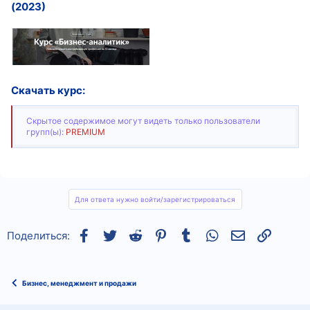
(2023)
Скачать курс:
Скрытое содержимое могут видеть только пользователи
групп(ы):
PREMIUM
Для ответа нужно войти/зарегистрироваться
Facebook
Twitter
Reddit
Pinterest
Tumblr
WhatsApp
Электронная
Ссылка
Поделиться:
Бизнес, менеджмент и продажи