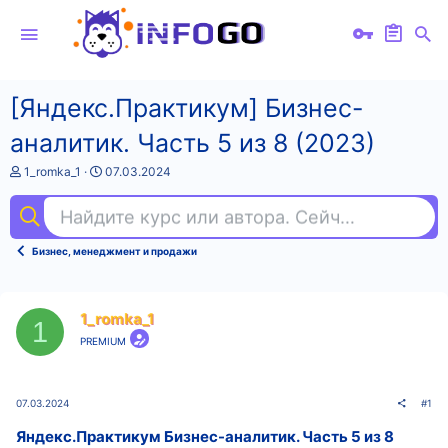
[Яндекс.Практикум] Бизнес-
аналитик. Часть 5 из 8 (2023)
А
Д
1_romka_1
07.03.2024
в
а
т
т
Найдите курс или автора. Сейчас ищут
ful
о
а
р
н
т
а
Бизнес, менеджмент и продажи
е
ч
м
а
ы
л
а
1_romka_1
1
PREMIUM
07.03.2024
#1
Яндекс.Практикум Бизнес-аналитик. Часть 5 из 8