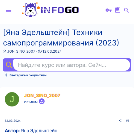
[Яна Эдельштейн] Техники
самопрограммирования (2023)
А
Д
JON_SINO_2007
12.03.2024
в
а
т
т
Найдите курс или автора. Сейчас ищут
гр
о
а
р
н
т
а
Эзотерика и оккультизм
е
ч
м
а
ы
л
а
JON_SINO_2007
J
PREMIUM
12.03.2024
#1
Автор:
Яна Эдельштейн