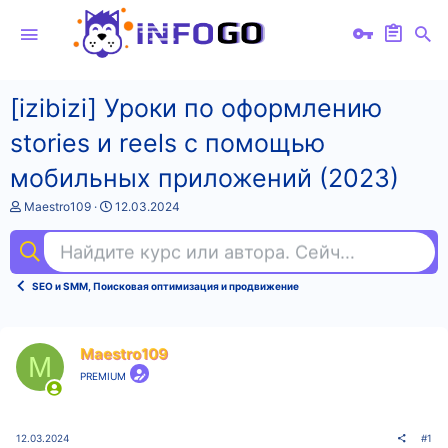
[izibizi] Уроки по оформлению
stories и reels с помощью
мобильных приложений (2023)
А
Д
Maestro109
12.03.2024
в
а
т
т
Найдите курс или автора. Сейчас ищут
под
о
а
р
н
т
а
SEO и SMM, Поисковая оптимизация и продвижение
е
ч
м
а
ы
л
а
Maestro109
M
PREMIUM
12.03.2024
#1