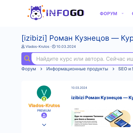
ФОРУМ
[izibizi] Роман Кузнецов ― Ку
А
Д
Vlados-Krutos
10.03.2024
в
а
т
т
Найдите курс или автора. Сейчас 
о
а
р
н
Форум
Информационные продукты
т
а
е
ч
м
а
ы
л
10.03.2024
а
V
izibizi Роман Кузнецов ― К
Vlados-Krutos
PREMIUM
25.08.2022
602