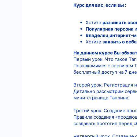
Курс для вас, если вы :
11
18
Хотите
развивать сво
Популярная персона
и
Владелец интернет-м
Хотите
заявить о себе
На данном курсе Вы обязат
Первый урок. Что такое Тап
Познакомимся с сервисом Т
бесплатный доступ на 7 дне
Второй урок. Регистрация н
Детально рассмотрим серви
мини-страница Таплинк.
Третий урок. Создание про
Правила создания «продающе
создавать прототип перед 
Четвертый урок. Создание 