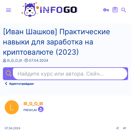
[Иван Шашков] Практические
навыки для заработка на
криптовалюте (2023)
А
Д
lll_G_O_lll
07.04.2024
в
а
т
т
Найдите курс или автора. Сейчас ищут
and
о
а
р
н
т
а
Криптотрейдинг
е
ч
м
а
ы
л
а
lll_G_O_lll
L
PREMIUM
07.04.2024
#1