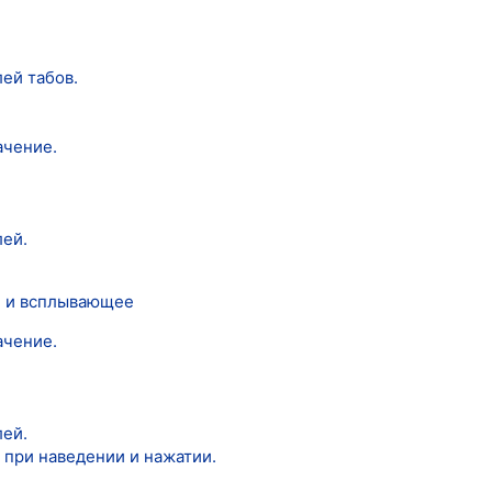
ей табов.
ачение.
лей.
е и всплывающее
ачение.
лей.
 при наведении и нажатии.