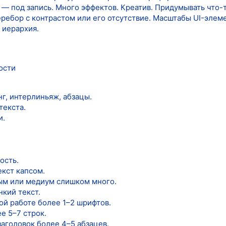
— под запись. Много эффектов. Креатив. Придумывать что-т
ребор с контрастом или его отсутствие. Масштабы UI-элемен
 иерархия.
ости
г, интерлиньяж, абзацы.
текста.
и.
ость.
екст капсом.
ым или медиум слишком много.
кий текст.
ой работе более 1–2 шрифтов.
е 5–7 строк.
заголовок более 4–5 абзацев.