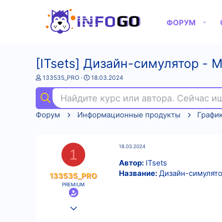
ФОРУМ
[ITsets] Дизайн-симулятор - M
А
Д
133535_PRO
18.03.2024
в
а
т
т
Найдите курс или автора. Сейчас 
о
а
р
н
Форум
Информационные продукты
График
т
а
е
ч
м
а
ы
л
18.03.2024
а
1
Автор:
ITsets
Название:
Дизайн-симулятор
133535_PRO
PREMIUM
25.08.2022
569