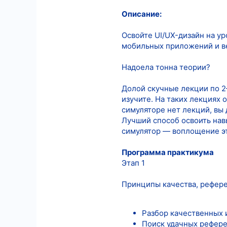
Описание:
9
18
Освойте UI/UX-дизайн на у
мобильных приложений и ве
Надоела тонна теории?
Долой скучные лекции по 2–
изучите. На таких лекциях 
симуляторе нет лекций, вы 
Лучший способ освоить навы
симулятор — воплощение эт
Программа практикума
Этап 1
Принципы качества, рефер
Разбор качественных 
Поиск удачных референ