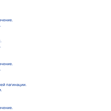
ачение.
.
.
.
ачение.
.
лей пагинации.
.
ачение.