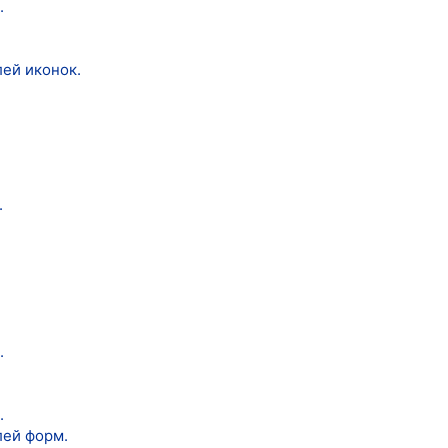
.
лей иконок.
.
.
.
лей форм.