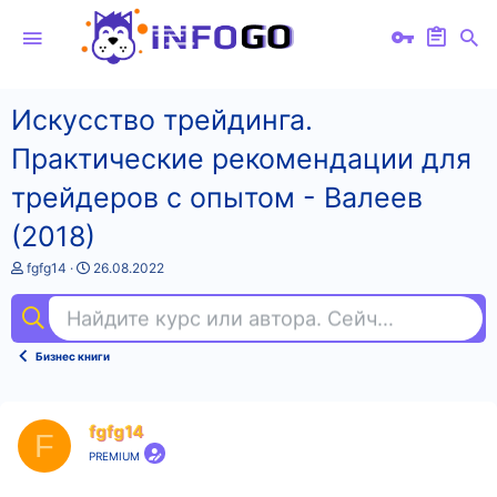
Искусство трейдинга.
Практические рекомендации для
трейдеров с опытом - Валеев
(2018)
А
Д
fgfg14
26.08.2022
в
а
т
т
Найдите курс или автора. Сейчас ищут
unr
о
а
р
н
т
а
Бизнес книги
е
ч
м
а
ы
л
а
fgfg14
F
PREMIUM