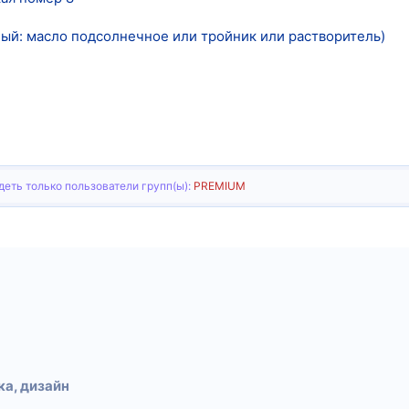
ный: масло подсолнечное или тройник или растворитель)
еть только пользователи групп(ы):
PREMIUM
тронная почта
Ссылка
ка, дизайн