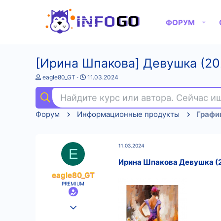
ФОРУМ
[Ирина Шпакова] Девушка (20
А
Д
eagle80_GT
11.03.2024
в
а
т
т
Найдите курс или автора. Сейчас 
о
а
р
н
Форум
Информационные продукты
Графи
т
а
е
ч
м
а
ы
л
11.03.2024
а
E
Ирина Шпакова Девушка (
eagle80_GT
PREMIUM
25.08.2022
554