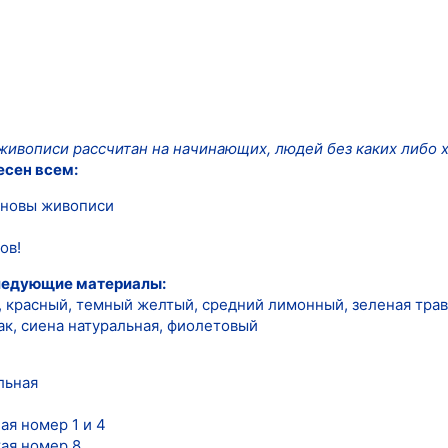
живописи рассчитан на начинающих, людей без каких либо 
есен всем:
основы живописи
ов!
следующие материалы:
, красный, темный желтый, средний лимонный, зеленая трав
ак, сиена натуральная, фиолетовый
льная
ая номер 1 и 4
кая номер 8