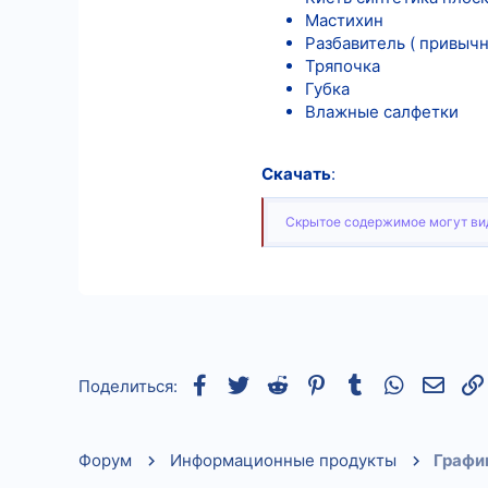
Мастихин
Разбавитель ( привыч
Тряпочка
Губка
Влажные салфетки
Скачать
:
Скрытое содержимое могут вид
Facebook
Twitter
Reddit
Pinterest
Tumblr
WhatsApp
Элек
Поделиться:
Форум
Информационные продукты
Графи