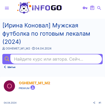
[Ирина Коновал] Мужская
футболка по готовым лекалам
(2024)
А
Д
OGHEMET_M1_M2
04.04.2024
в
а
т
т
Найдите курс или автора. Сейчас ищут
se
о
а
р
н
т
а
Шитье
е
ч
м
а
ы
л
а
OGHEMET_M1_M2
O
PREMIUM
04.04.2024
#1